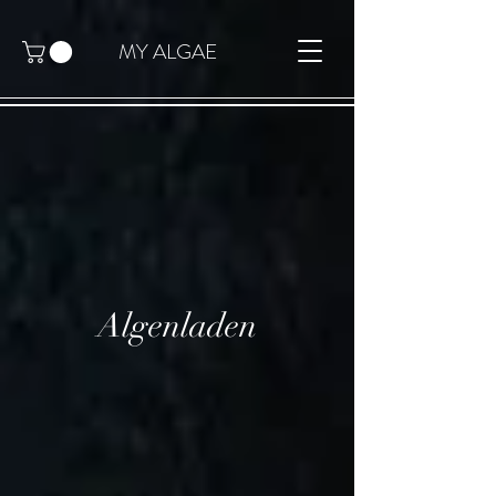
MY ALGAE
Algenladen