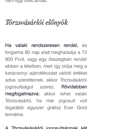
nem egy üres állítás.    
Törzsvásárlói előnyök
Ha valaki rendszeresen rendel,
 és 
forgalma 90 nap alatt meghaladja a 72 
900 Ft-ot, vagy egy összegben rendel 
ebben a tételben, mert így oldja meg a 
karácsonyi ajándékozást valódi értéket 
adva szeretteinek, akkor Törzsvásárlói 
jogosultságot szerez. 
Rövidebben 
megfogalmazva:
 akkor lehet valaki 
Törzsvásárló, ha már jogosult volt 
legalább egyszer grátisz Ever Gold 
termékre.  
A Törzsvásásárlói jogosultságnak két 