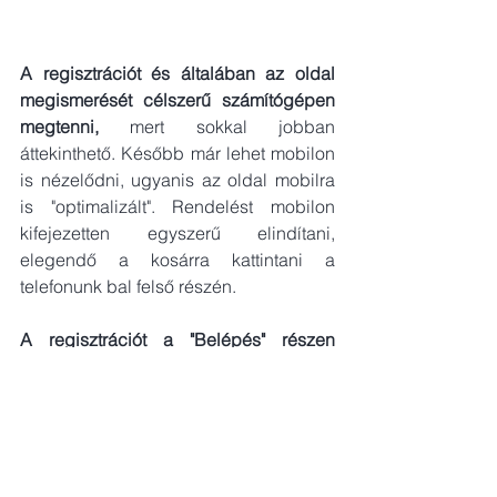
A regisztrációt és általában az oldal 
megismerését célszerű számítógépen 
megtenni,
 mert sokkal jobban 
áttekinthető. Később már lehet mobilon 
is nézelődni, ugyanis az oldal mobilra 
is "optimalizált". Rendelést mobilon 
kifejezetten egyszerű elindítani, 
elegendő a kosárra kattintani a 
telefonunk bal felső részén. 
A regisztrációt a "Belépés" részen 
tehetjük meg,
 piros kerettel jobbra 
jelölve. Ezt követően léphetünk be a 
"Tagok"
 menüpontban a jelszóval védett 
oldalra. A menüt legörgetve itt 
léphetünk be a Törzsvásárlók részére 