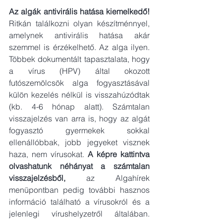
Az algák antivirális hatása kiemelkedő! 
Ritkán találkozni olyan készítménnyel, 
amelynek antivirális hatása akár 
szemmel is érzékelhető. Az alga ilyen. 
Többek dokumentált tapasztalata, hogy 
a vírus (HPV) által okozott 
futószemölcsök alga fogyasztásával 
külön kezelés nélkül is visszahúzódtak 
(kb. 4-6 hónap alatt). Számtalan 
visszajelzés van arra is, hogy az algát 
fogyasztó gyermekek sokkal 
ellenállóbbak, jobb jegyeket visznek 
haza, nem vírusokat. 
A képre kattintva 
olvashatunk néhányat a számtalan 
visszajelzésből, 
az Algahírek 
menüpontban pedig további hasznos 
információ található a vírusokról és a 
jelenlegi vírushelyzetről általában. 