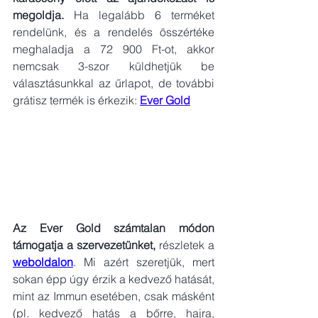
megoldja. 
Ha legalább 6 terméket 
rendelünk,
és a rendelés összértéke 
meghaladja a 72 900 Ft-ot, akkor 
nemcsak 3-szor küldhetjük be 
választásunkkal az űrlapot, de további 
grátisz termék is érkezik: 
Ever Gold
Az Ever Gold számtalan módon 
támogatja a szervezetünket,
 részletek a 
weboldalon
.
 Mi azért szeretjük, mert 
sokan épp úgy érzik a kedvező hatását, 
mint az Immun esetében, csak másként 
(pl. kedvező hatás a bőrre, hajra, 