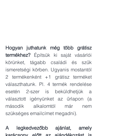
Hogyan juthatunk még több grátisz 
termékhez? 
Építsük ki saját vásárlói 
körünket, tágabb családi és szűk 
ismeretségi körben. Ugyanis mostantól 
2 termékenként +1 grátisz terméket 
választhatunk. Pl. 4 termék rendelése 
esetén 2-szer is beküldhetjük a 
választott igényünket az űrlapon (a 
második alkalomtól már nem 
szükséges emailcímet megadni).
A legkedvezőbb ajánlat, amely 
karácsony előtt az ajándékozást is 