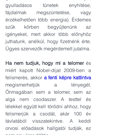
gyulladásos tünetek enyhítése, 
fájdalmak megszüntetése, vagy 
érzékelhetően több energia). Érdemes 
szűk körben begyűjtenünk az 
igényeket, mert akkor több előnyhöz 
juthatunk, anélkül, hogy fizetnénk érte. 
Ügyes szervezők megérdemelt jutalma. 
Ha nem tudjuk, hogy mi a telomer 
és 
miért kapott Nobel-díjat 2009-ben a 
felismerés, akkor 
a fenti képre kattintva
megismerhetjük a lényegét. 
Önmagában sem a telomer, sem az 
alga nem csodaszer. A testtel és 
lélekkel együtt kell törődni ahhoz, hogy 
felismerjük a csodát, akár 100 év 
távlatából visszatekintve. A keddi 
orvosi előadások hallgatói tudják, ez 