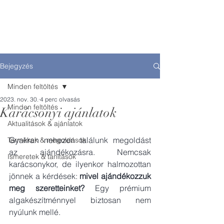
MY ALGAE
Bejegyzés
Minden feltöltés
2023. nov. 30.
4 perc olvasás
Minden feltöltés
Karácsonyi ajánlatok
Aktualitások & ajánlatok
Gyakran nehezen találunk megoldást 
Termékek & megoldások
az ajándékozásra. Nemcsak 
Ismeretek & tanítások
karácsonykor, de ilyenkor halmozottan 
jönnek a kérdések: 
mivel ajándékozzuk 
meg szeretteinket? 
Egy prémium 
algakészítménnyel biztosan nem 
nyúlunk mellé. 