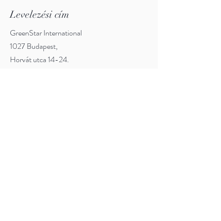
Levelezési cím
GreenStar International
1027 Budapest,
Horvát utca 14-24.
Személyes kapcsolat
1027 Budapest, Horvát utca 14-24.
Előre egyeztetett időpontban, az oldal alján
megadott elérhetőségeken.
Kapcsolódó weboldalak
www.alga.eu
www.alga.info
www.alga.green