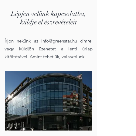
Lépjen velünk kapcsolatba,
küldje el észrevételeit
Írjon nekünk az
info@greenstar.hu
címre,
vagy küldjön üzenetet a lenti űrlap
kitöltésével. Amint tehetjük, válaszolunk.