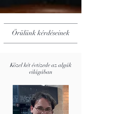
Örülünk kérdéseinek
Közel két évtizede az algák
világában