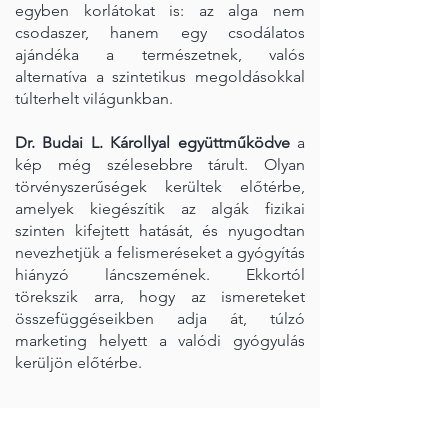
egyben korlátokat is: az alga nem
csodaszer, hanem egy csodálatos
ajándéka a természetnek, valós
alternatíva a szintetikus megoldásokkal
túlterhelt világunkban.
Dr. Budai L. Károllyal együttműködve
a
kép még szélesebbre tárult. Olyan
törvényszerűségek kerültek előtérbe,
amelyek kiegészítik az algák fizikai
szinten kifejtett hatását, és nyugodtan
nevezhetjük a felismeréseket a gyógyítás
hiányzó láncszemének. Ekkortól
törekszik arra, hogy az ismereteket
összefüggéseikben adja át, túlzó
marketing helyett a valódi gyógyulás
kerüljön előtérbe.