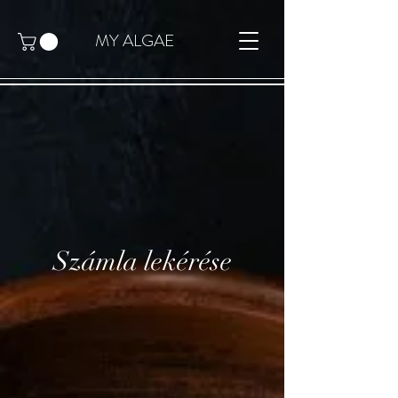
MY ALGAE
Számla lekérése