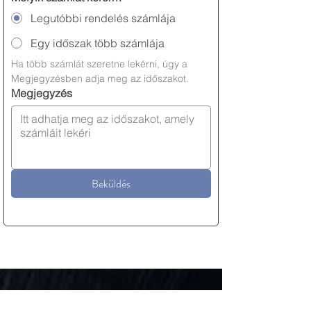
Legutóbbi rendelés számlája
Egy időszak több számlája
Ha több számlát szeretne lekérni, úgy a 
Megjegyzésben adja meg az időszakot. 
Megjegyzés
Beküldés
ALGA.EU