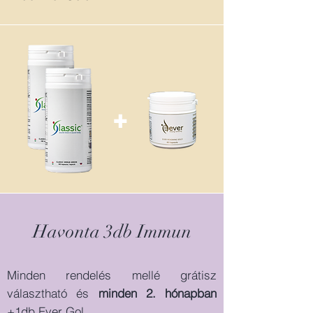
+
Havonta 3db Immun
Minden rendelés mellé grátisz
választható és
minden 2.
hónapban
+1db Ever Gol