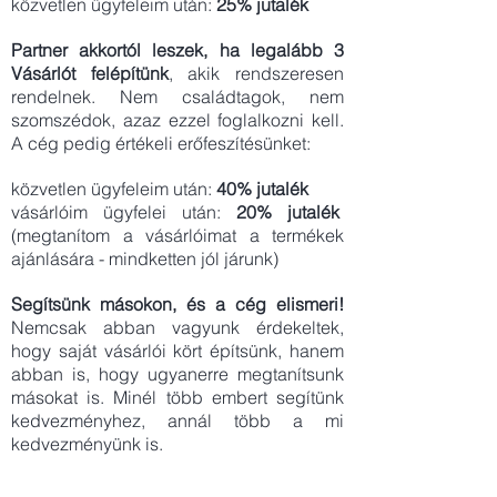
közvetlen ügyfeleim után:
25% jutalék
Partner akkortól leszek, ha legalább 3
Vásárlót felépítünk
, akik rendszeresen
rendelnek. Nem családtagok, nem
szomszédok, azaz ezzel foglalkozni kell.
A cég pedig értékeli erőfeszítésünket:
közvetlen ügyfeleim után:
40% jutalék
vásárlóim ügyfelei után:
20% jutalék
(megtanítom a vásárlóimat a termékek
ajánlására - mindketten jól járunk)
Segítsünk másokon, és a cég elismeri!
Nemcsak abban vagyunk érdekeltek,
hogy saját vásárlói kört építsünk, hanem
abban is, hogy ugyanerre megtanítsunk
másokat is. Minél több embert segítünk
kedvezményhez, annál több a mi
kedvezményünk is.