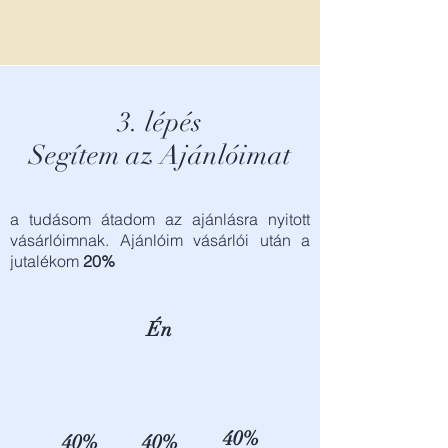
3. lépés
Segítem az Ajánlóimat
a tudásom átadom az ajánlásra nyitott
vásárlóimnak. Ajánlóim vásárlói után a
jutalékom
20%
Én
40%
40%
40%