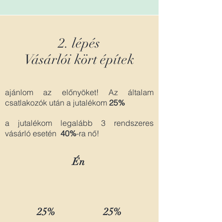
2. lépés
Vásárlói kört építek
ajánlom az előnyöket! Az általam
csatlakozók után a jutalékom
25%
a jutalékom legalább 3 rendszeres
vásárló esetén
40%
-ra nő!
Én
25%
25%