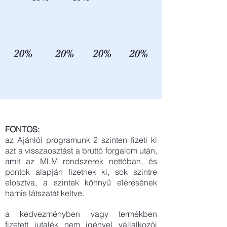
20%
20%
20%
20%
FONTOS:
az Ajánlói programunk 2 szinten fizeti ki
azt a visszaosztást a bruttó forgalom után,
amit az MLM rendszerek nettóban, és
pontok alapján fizetnek ki, sok szintre
elosztva, a szintek könnyű elérésének
hamis látszatát keltve.
a kedvezményben vagy termékben
fizetett jutalék nem igényel vállalkozói