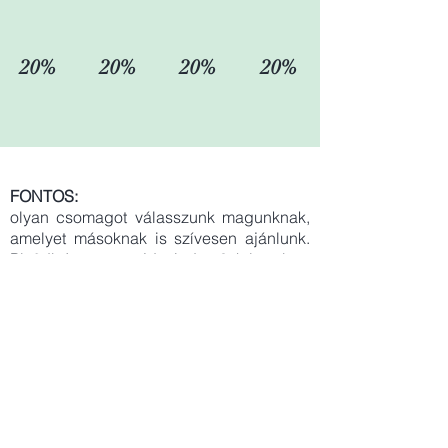
20%
20%
20%
20%
FONTOS:
olyan csomagot válasszunk magunknak,
amelyet másoknak is szívesen ajánlunk.
Pl. 2db Immun, majd minden 3. hónapban
grátisz Ever Gold, amely mellé egy
további grátisz terméket választhatunk,
minden rendelés alkalmával. Így
hitelesen beszélhetünk a csomag és a
grátisz termék előnyeiről. Ez előnyös,
egyszerű, könnyen ajánlható (másolható).