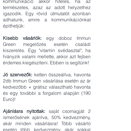
kommunikáció akkor hiteles, ha az
természetes, azaz az adott helyzethez
igazodik. Egy rövid útmutatót azonban
adhatunk, amire a kommunikációnkat
építhetjük:
Kisebb vásárlók:
egy doboz Immun
Green megelőzés esetén családi
kiszerelés. Egy "vitamin svédasztal", ha
hiányzik valami mellette, akkor azt fejben
érdemes kiegészíteni. Ebben is segítünk!
Jó szervezők:
ketten összeállva, havonta
2db Immun Green vásárlása esetén az ár
kedvezőbb + grátisz választható havonta
és egy további a forgalom alapján (190
Euro)!
Ajánlásra nyitottak
:
saját csomagját 2
ismerősének ajánlva, 50% kedvezmény,
akár minden vásárlásra! Több vásárló
esetén több kedvezmény, akár sokkal