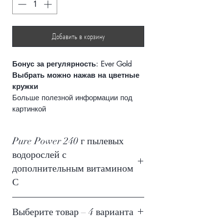
Добавить в корзину
Бонус за регулярность: Ever Gold
Выбрать можно нажав на цветные
кружки
Больше полезной информации под
картинкой
Pure Power 240 г пылевых
водорослей с
дополнительным витамином
С
Тройной эффект водорослей
он
Выберите товар – 4 варианта
усиливает способность