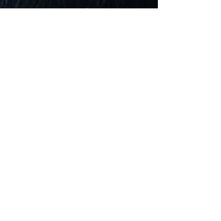
Новости водорослей
универмаг
Общая информация
Заказать HU и RO
Доставка и оплата
Информация об обработке
данных
Общие положения и условия
Контакт
Обслуживание клиентов
Email:
info@greenstar.hu
Телефон:
+
36-31-200-0585
www.greenstar.hu