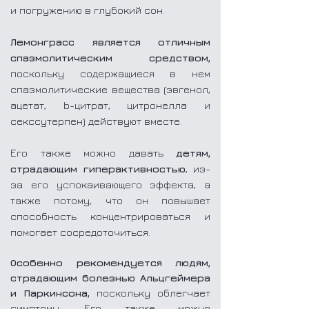
и погружению в глубокий сон.
Лемонграсс является отличным
спазмолитическим средством,
поскольку содержащиеся в нем
спазмолитические вещества (эвгенол,
ацетат, b-цитрат, цитронелла и
секссутерпен) действуют вместе.
Его также можно давать
детям,
страдающим гиперактивностью
, из-
за его успокаивающего эффекта, а
также потому, что он повышает
способность концентрироваться и
помогает сосредоточиться.
Особенно рекомендуется людям,
страдающим болезнью Альцгеймера
и Паркинсона,
поскольку облегчает
симптомы. Его также можно