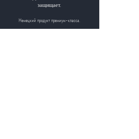
защищает.
Немецкий продукт премиум-класса.
ALGA.EU
Обзор
О нас
Водорослей
Новости водорослей
универмаг
Общая информация
Заказать HU и RO